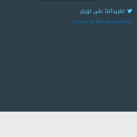
تغريداتنا على تويتر
Tweets by @magicaesthetic1
جميع الحقوق محفوظة لـ
ماجيك استاتيك لعمليات التجميل
-
تصميم و