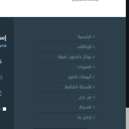
إست
الرئيسية
يرجى
الوظائف
جوائز حاصلون عليها
المميزات
ألبومات الصور
الأسئلة الشائعة
من نحن
المدونة
ز
إتصل بنا